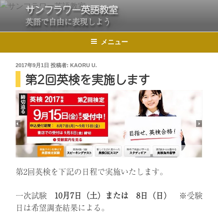
コ
サンフラワー英語教室
ン
英語で自由に表現しよう
テ
メニュー
ン
ツ
投
2017年9月1日
投稿者:
KAORU U.
へ
第2回英検を実施します
稿
ス
日:
キ
ッ
プ
第2回英検を下記の日程で実施いたします。
一次試験
10月7日（土）または 8日（日）
※受験
日は希望調査結果による。