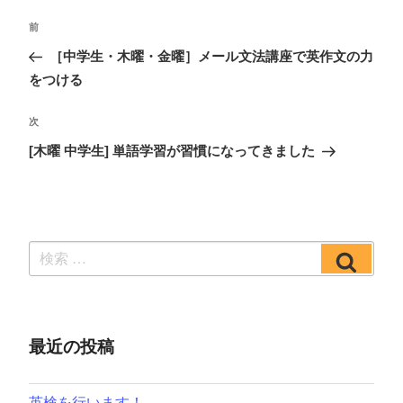
投
前
過
稿
去
［中学生・木曜・金曜］メール文法講座で英作文の力
ナ
の
をつける
ビ
投
ゲ
稿
次
次
ー
の
[木曜 中学生] 単語学習が習慣になってきました
シ
投
ョ
稿
ン
検
検
索:
索
最近の投稿
英検を行います！