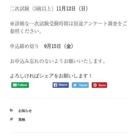
二次試験（3級以上）
11月12日（日）
※詳細な一次試験受験時間は別途アンケート調査をご
参照ください。
申込締め切り
9月15日（金）
お申込み忘れのないようお願いいたします。
よろしければシェアをお願いします！
カ
お知らせ
テ
タ
英検
ゴ
グ
リ
ー