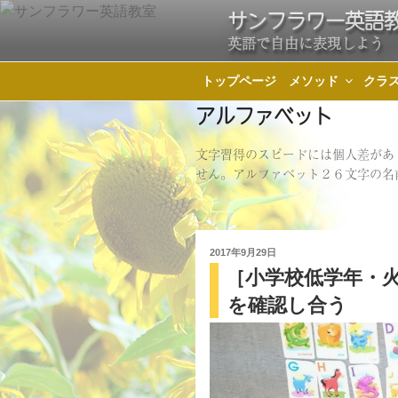
コ
サンフラワー英語
ン
英語で自由に表現しよう
テ
ン
トップページ
メソッド
クラ
ツ
アルファベット
へ
ス
文字習得のスピードには個人差があ
せん。アルファベット２６文字の名
キ
ッ
プ
投
2017年9月29日
［小学校低学年・
稿
日:
を確認し合う