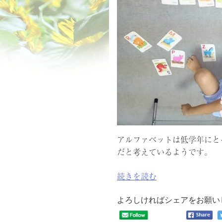
アルファベットは低学年にと
だと考えているようです。
“［小
続きを読む
学
校
よろしければシェアをお願い
低