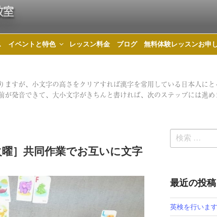
教室
ス
イベントと特色
レッスン料金
ブログ
無料体験レッスンお申
りますが、小文字の高さをクリアすれば漢字を常用している日本人にと
前が発音できて、大小文字がきちんと書ければ、次のステップには進め
検
火曜］共同作業でお互いに文字
索:
最近の投稿
英検を行いま