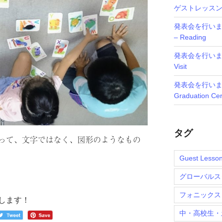
ゲストレッス
発表会を行いました
– Reading
発表会を行いました
Visit
発表会を行いまし
Graduation Ce
タグ
って、文字ではなく、図形のようなもの
Guest Lesso
グローバルス
フォニックス
します！
中・高校生・