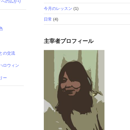
ドへの広がり
今月のレッスン
(1)
日常
(4)
色
主宰者プロフィール
との交流
ハロウィン
リー