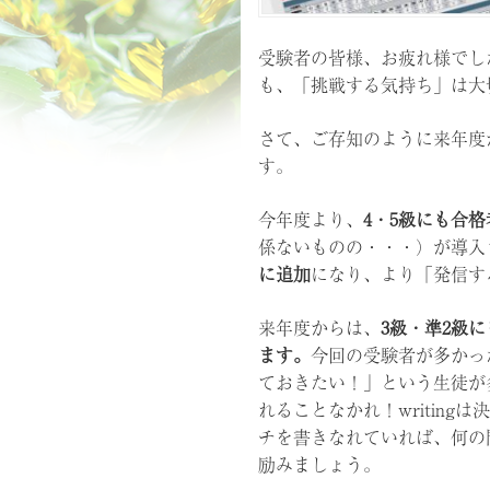
受験者の皆様、お疲れ様でし
も、「挑戦する気持ち」は大
さて、ご存知のように来年度
す。
今年度より、
4・5級にも合
係ないものの・・・）が導入
に追加
になり、より「発信す
来年度からは、
3級・準2級に
ます。
今回の受験者が多かっ
ておきたい！」という生徒が
れることなかれ！writin
チを書きなれていれば、何の
励みましょう。