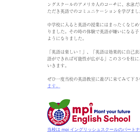
ングスクールのアメリカ人のコーチに、水泳だ
ただき英語でのコミュニケーションを学びまし
中学校に入ると英語の授業にはまったくなじめ
りました。その時の体験で英語が嫌いになる子
ようになりました。
「英語は楽しい！」、「英語は効果的に自己表
語ができれば可能性が広がる」この３つを柱に
いきます。
ぜひ一度当校の英語教室に遊びに来てみて下さ
ます。
当校は mpi イングリッシュスクールのパート