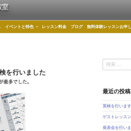
教室
ス
イベントと特色
レッスン料金
ブログ
無料体験レッスンお申
検
 英検を行いました
索:
が最多でした。
最近の投稿
英検を行いま
ゲストレッス
発表会を行いました