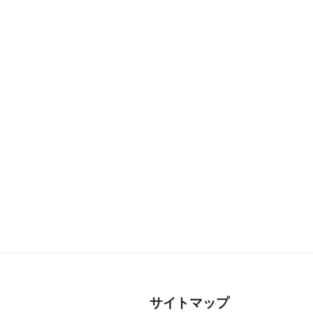
中
学
生）”
の
サイトマップ