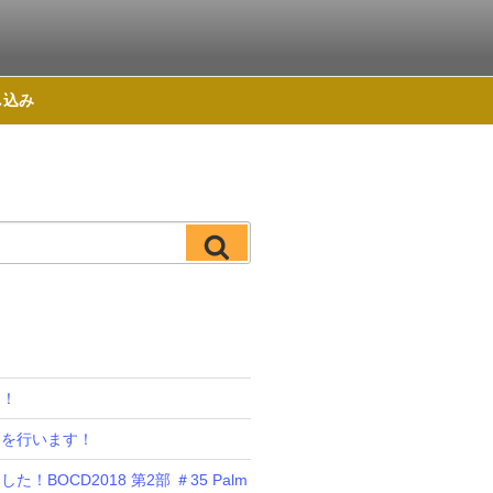
し込み
検
索
す！
ンを行います！
！BOCD2018 第2部 ＃35 Palm