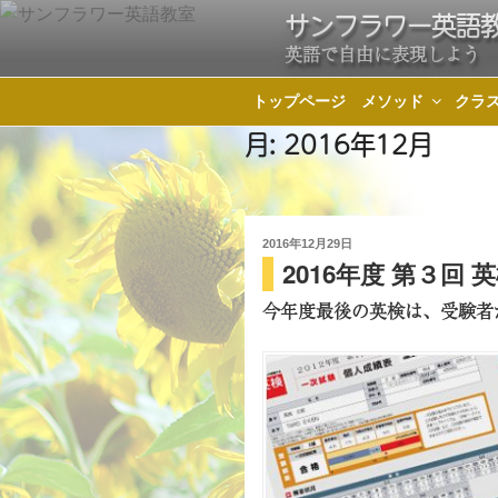
コ
サンフラワー英語
ン
英語で自由に表現しよう
テ
ン
トップページ
メソッド
クラ
ツ
月:
2016年12月
へ
ス
キ
ッ
投
2016年12月29日
2016年度 第３回
稿
プ
日:
今年度最後の英検は、受験者