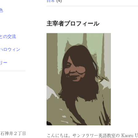
日常
(4)
色
主宰者プロフィール
との交流
ハロウィン
リー
区上石神井２丁目
こんにちは。サンフラワー英語教室の Kaoru 