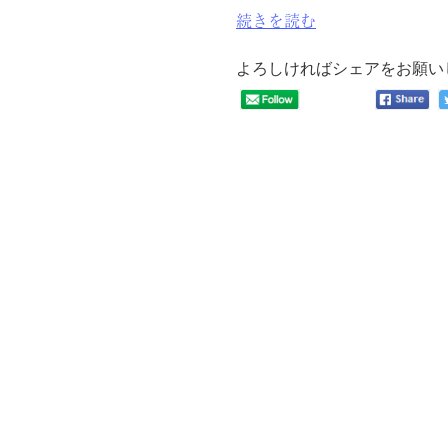
“ク
続きを読む
リ
ス
よろしければシェアをお願い
マ
ス
レ
ッ
ス
ン
を
行
い
ま
し
た
（木
曜
日・