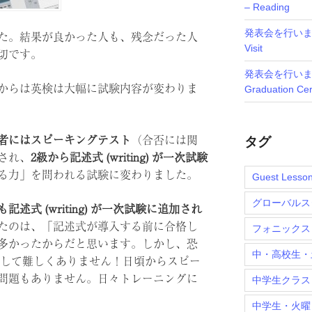
– Reading
発表会を行いました
た。結果が良かった人も、残念だった人
Visit
切です。
発表会を行いまし
からは英検は大幅に試験内容が変わりま
Graduation Ce
タグ
格者にはスピーキングテスト
（合否には関
され、
2級から記述式 (writing) が一次試験
る力」を問われる試験に変わりました。
Guest Lesso
グローバルス
も
記述式 (writing) が一次試験に追加され
たのは、「記述式が導入する前に合格し
フォニックス
多かったからだと思います。しかし、恐
中・高校生・
gは決して難しくありません！日頃からスピー
問題もありません。日々トレーニングに
中学生クラス
中学生・火曜