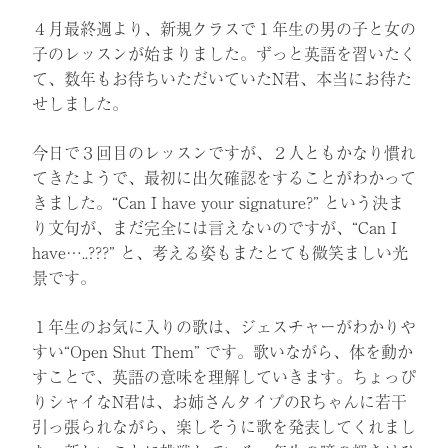
４月最終週より、新規クラスで１年生の男の子と女の
子のレッスンが始まりました。ずっと英語を習いたく
て、数年もお待ちいただいていたN君、本当にお待た
せしました。
今日で３回目のレッスンですが、２人ともかなり慣れ
てきたようで、最初に出欠確認をすることがわかって
きました。“Can I have your signature?” という決ま
り文句が、まだ完全には言えないのですが、“Can I
have…..???” と、考える姿もまたとても微笑ましい光
景です。
１年生のお気に入りの歌は、ジェスチャーがわかりや
すい“Open Shut Them” です。歌いながら、体を動か
すことで、英語の意味を理解していきます。ちょっぴ
りシャイなN君は、お姉さんタイプのRちゃんに若干
引っ張られながら、楽しそうに歌を発表してくれまし