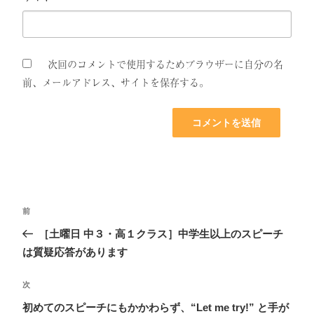
次回のコメントで使用するためブラウザーに自分の名
前、メールアドレス、サイトを保存する。
投
前
過
稿
去
［土曜日 中３・高１クラス］中学生以上のスピーチ
ナ
の
は質疑応答があります
ビ
投
ゲ
稿
次
次
ー
の
初めてのスピーチにもかかわらず、“Let me try!” と手が