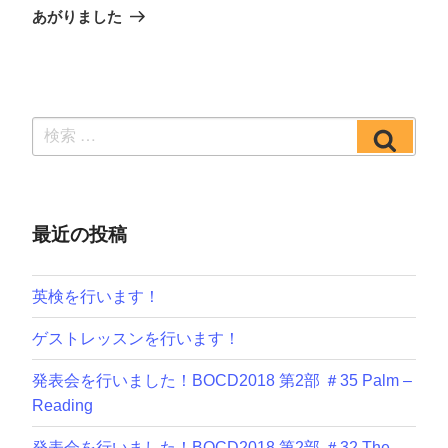
シ
投
あがりました
ョ
稿
ン
検
検
索:
索
最近の投稿
英検を行います！
ゲストレッスンを行います！
発表会を行いました！BOCD2018 第2部 ＃35 Palm –
Reading
発表会を行いました！BOCD2018 第2部 ＃32 The