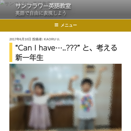
コ
サンフラワー英語教室
ン
英語で自由に表現しよう
テ
メニュー
ン
ツ
投
2017年6月10日
投稿者:
KAORU U.
へ
“Can I have…..???” と、考える
稿
ス
日:
新一年生
キ
ッ
プ