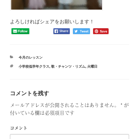
よろしければシェアをお願いします！
カ
今月のレッスン
テ
タ
小学校低学年クラス
,
歌・チャンツ・リズム
,
火曜日
ゴ
グ
リ
ー
コメントを残す
メールアドレスが公開されることはありません。
*
が
付いている欄は必須項目です
コメント