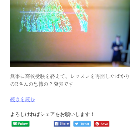
第
2
部
＃
32
The
Visit”
の
無事に高校受験を終えて、レッスンを再開したばかり
のRさんの恐怖の？発表です。
“発
続きを読む
表
会
よろしければシェアをお願いします！
を
行
い