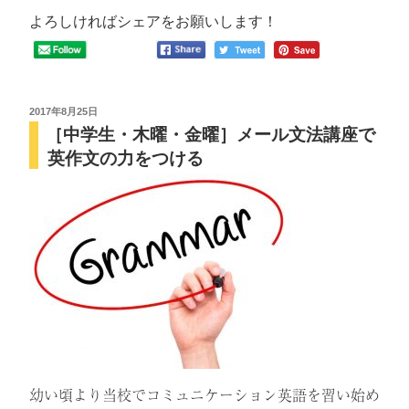
曜
中
よろしければシェアをお願いします！
学
生]
単
語
投
2017年8月25日
［中学生・木曜・金曜］メール文法講座で
稿
学
日:
英作文の力をつける
習
が
習
慣
に
な
っ
て
き
ま
し
幼い頃より当校でコミュニケーション英語を習い始め