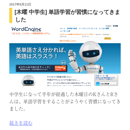
ま
投
2017年9月11日
[木曜 中学生] 単語学習が習慣になってきま
稿
し
日:
した
た！
BOCD2018
第
1
部
＃
17
KAIDAN”
の
中学生になって半年が経過した木曜日のKさんとRさ
んは、単語学習をすることがようやく習慣になってき
ました。
“[木
続きを読む