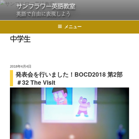
コ
サンフラワー英語教室
ン
英語で自由に表現しよう
テ
メニュー
ン
中学生
ツ
へ
ス
キ
投
2018年4月4日
ッ
発表会を行いました！BOCD2018 第2部
稿
プ
日:
＃32 The Visit