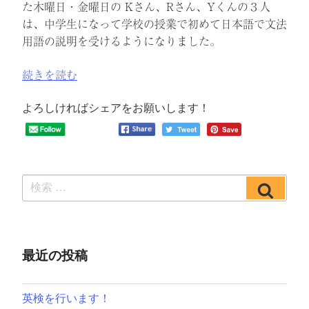
た”
た木曜日・金曜日の Kさん、Rさん、Yくんの３人
の
は、中学生になって学校の授業で初めて日本語で文法
用語の説明を受けるようになりました。
“［中
続きを読む
学
生・
よろしければシェアをお願いします！
木
曜・
金
曜］
検
検
メ
索:
索
ー
ル
文
最近の投稿
法
講
座
英検を行います！