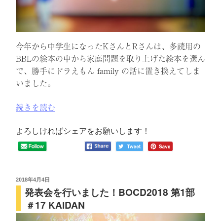
今年から中学生になったKさんとRさんは、多読用の
BBLの絵本の中から家庭問題を取り上げた絵本を選ん
で、勝手にドラえもん family の話に置き換えてしま
いました。
“発
続きを読む
表
会
よろしければシェアをお願いします！
を
行
い
ま
投
2018年4月4日
発表会を行いました！BOCD2018 第1部
稿
し
日:
＃17 KAIDAN
た！
BOCD2018