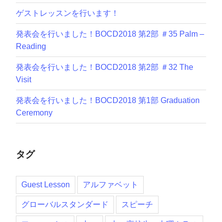
で
ゲストレッスンを行います！
英
作
発表会を行いました！BOCD2018 第2部 ＃35 Palm –
文
Reading
の
力
発表会を行いました！BOCD2018 第2部 ＃32 The
を
Visit
つ
発表会を行いました！BOCD2018 第1部 Graduation
け
Ceremony
る”
の
タグ
Guest Lesson
アルファベット
グローバルスタンダード
スピーチ