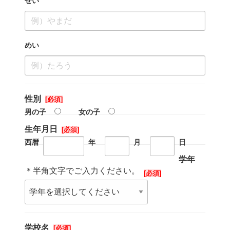
せい
めい
性別
男の子
女の子
生年月日
西暦
年
月
日
学年
＊半角文字でご入力ください。
学校名