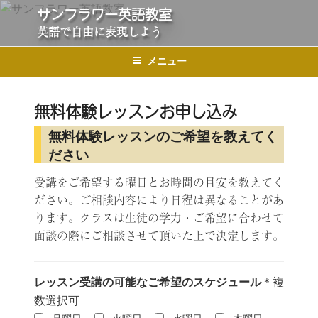
コ
サンフラワー英語教室
ン
英語で自由に表現しよう
テ
メニュー
ン
ツ
へ
無料体験レッスンお申し込み
ス
無料体験レッスンのご希望を教えてく
キ
ださい
ッ
プ
受講をご希望する曜日とお時間の目安を教えてく
ださい。ご相談内容により日程は異なることがあ
ります。クラスは生徒の学力・ご希望に合わせて
面談の際にご相談させて頂いた上で決定します。
レッスン受講の可能なご希望のスケジュール
＊複
数選択可